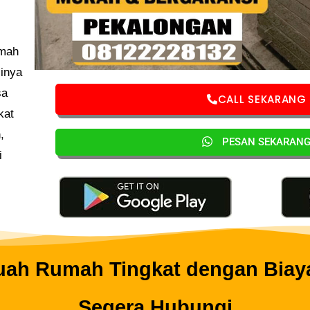
umah
inya
sa
CALL SEKARANG
kat
,
PESAN SEKARAN
i
ah Rumah Tingkat dengan Biaya
Segera Hubungi