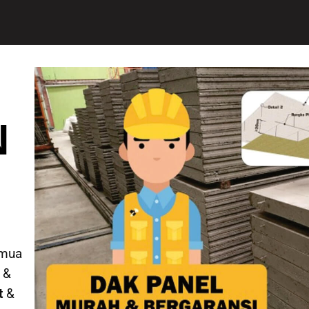
N
emua
 &
t
&