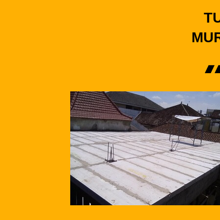
T
MUR